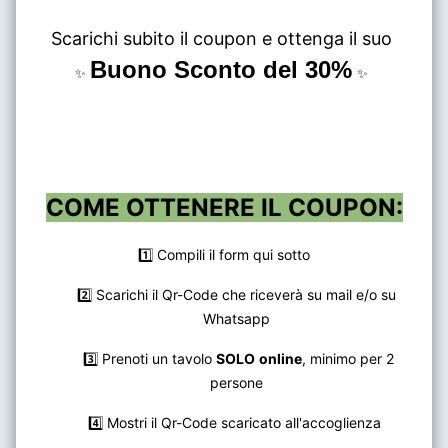
Scarichi subito il coupon e ottenga il suo
Buono Sconto del 30%
✨
✨
COME OTTENERE IL COUPON:
1️⃣ Compili il form qui sotto
2️⃣ Scarichi il Qr-Code che riceverà su mail e/o su
Whatsapp
3️⃣ Prenoti un tavolo
SOLO
online
, minimo per 2
persone
4️⃣
Mostri il Qr-Code scaricato all'accoglienza