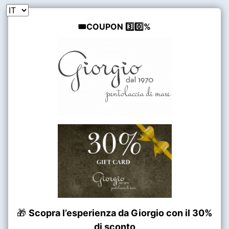
🎟️COUPON 3️⃣0️⃣%
🎁
Scopra l’esperienza da Giorgio con il 30%
di sconto